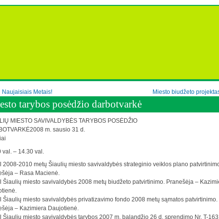
 Naujaisiais Metais!
Miesto biudžeto projekta
esto tarybos posėdžio darbotvarkė
LIŲ MIESTO SAVIVALDYBĖS TARYBOS POSĖDŽIO
OTVARKĖ2008 m. sausio 31 d.
iai
 val. – 14.30 val.
l 2008-2010 metų Šiaulių miesto savivaldybės strateginio veiklos plano patvirtinim
ešėja – Rasa Macienė.
l Šiaulių miesto savivaldybės 2008 metų biudžeto patvirtinimo. Pranešėja – Kazimi
tienė.
l Šiaulių miesto savivaldybės privatizavimo fondo 2008 metų sąmatos patvirtinimo.
šėja – Kazimiera Daujotienė.
l Šiaulių miesto savivaldybės tarybos 2007 m. balandžio 26 d. sprendimo Nr. T-163