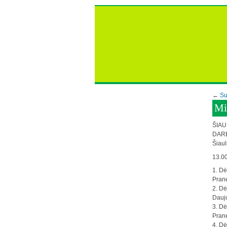
←
Su
Mi
ŠIAU
DARB
Šiaul
13.00
1. Dė
Pran
2. Dė
Daujo
3. Dė
Prane
4. Dė