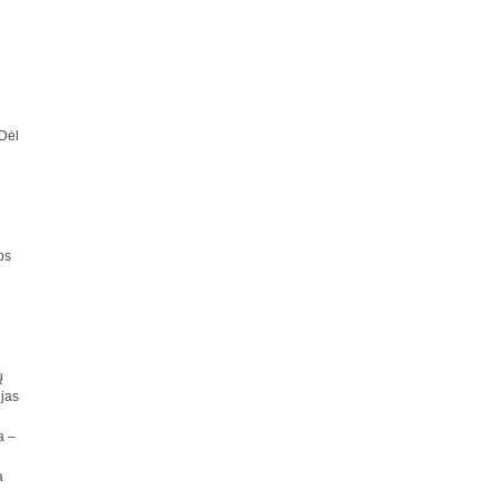
„Dėl
os
ų
ėjas
a –
a