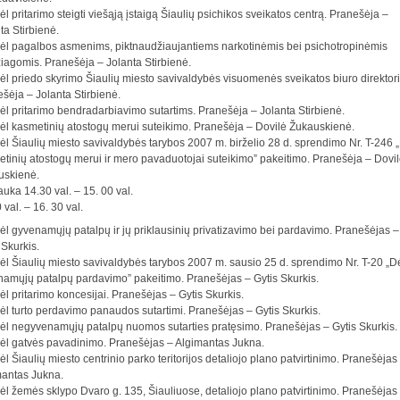
ėl pritarimo steigti viešąją įstaigą Šiaulių psichikos sveikatos centrą. Pranešėja –
ta Stirbienė.
ėl pagalbos asmenims, piktnaudžiaujantiems narkotinėmis bei psichotropinėmis
agomis. Pranešėja – Jolanta Stirbienė.
ėl priedo skyrimo Šiaulių miesto savivaldybės visuomenės sveikatos biuro direktori
šėja – Jolanta Stirbienė.
ėl pritarimo bendradarbiavimo sutartims. Pranešėja – Jolanta Stirbienė.
ėl kasmetinių atostogų merui suteikimo. Pranešėja – Dovilė Žukauskienė.
ėl Šiaulių miesto savivaldybės tarybos 2007 m. birželio 28 d. sprendimo Nr. T-246 
tinių atostogų merui ir mero pavaduotojai suteikimo” pakeitimo. Pranešėja – Dovi
uskienė.
auka 14.30 val. – 15. 00 val.
 val. – 16. 30 val.
ėl gyvenamųjų patalpų ir jų priklausinių privatizavimo bei pardavimo. Pranešėjas –
 Skurkis.
ėl Šiaulių miesto savivaldybės tarybos 2007 m. sausio 25 d. sprendimo Nr. T-20 „D
amųjų patalpų pardavimo” pakeitimo. Pranešėjas – Gytis Skurkis.
ėl pritarimo koncesijai. Pranešėjas – Gytis Skurkis.
ėl turto perdavimo panaudos sutartimi. Pranešėjas – Gytis Skurkis.
ėl negyvenamųjų patalpų nuomos sutarties pratęsimo. Pranešėjas – Gytis Skurkis.
ėl gatvės pavadinimo. Pranešėjas – Algimantas Jukna.
ėl Šiaulių miesto centrinio parko teritorijos detaliojo plano patvirtinimo. Pranešėjas
mantas Jukna.
ėl žemės sklypo Dvaro g. 135, Šiauliuose, detaliojo plano patvirtinimo. Pranešėjas