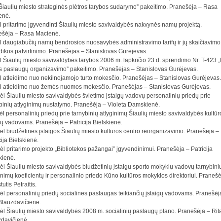
Šiaulių miesto strateginės plėtros tarybos sudarymo” pakeitimo. Pranešėja – Rasa
enė.
l pritarimo įgyvendinti Šiaulių miesto savivaldybės nakvynės namų projektą.
ešėja – Rasa Macienė.
l daugiabučių namų bendrosios nuosavybės administravimo tarifų ir jų skaičiavimo
ikos patvirtinimo. Pranešėjas – Stanislovas Gurėjevas.
l Šiaulių miesto savivaldybės tarybos 2006 m. lapkričio 23 d. sprendimo Nr. T-423 
es paslaugų organizavimo” pakeitimo. Pranešėjas – Stanislovas Gurėjevas.
l atleidimo nuo nekilnojamojo turto mokesčio. Pranešėjas – Stanislovas Gurėjevas.
l atleidimo nuo žemės nuomos mokesčio. Pranešėjas – Stanislovas Gurėjevas.
ėl Šiaulių miesto savivaldybės švietimo įstaigų vadovų personalinių priedų prie
binių atlyginimų nustatymo. Pranešėja – Violeta Damskienė.
ėl personalinių priedų prie tarnybinių atlyginimų Šiaulių miesto savivaldybės kultūr
gų vadovams. Pranešėja – Patricija Bielskienė.
ėl biudžetinės įstaigos Šiaulių miesto kultūros centro reorganizavimo. Pranešėja –
cija Bielskienė.
ėl pritarimo projekto „Bibliotekos pažangai” įgyvendinimui. Pranešėja – Patricija
kienė.
ėl Šiaulių miesto savivaldybės biudžetinių įstaigų sporto mokyklų vadovų tarnybini
inimų koeficientų ir personalinio priedo Kūno kultūros mokyklos direktoriui. Praneš
tutis Petraitis.
ėl personalinių priedų socialines paslaugas teikiančių įstaigų vadovams. Pranešėj
Blauzdavičienė.
ėl Šiaulių miesto savivaldybės 2008 m. socialinių paslaugų plano. Pranešėja – Rit
davičienė.