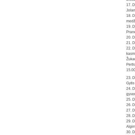
17. D
Jolan
18. D
medži
19. D
Prane
20. D
21. D
22. D
kasme
Žuka
Pertr
15.00
23. D
Gytis
24. D
gyven
25. D
26. D
27. D
28. D
29. D
Algi
30. D