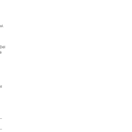
ui.
„Dėl
lė
ėl
 –
 –