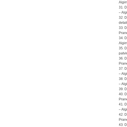
Algi
31. D
– Alg
32. D
detal
33. D
Prane
34. D
Algi
35. D
patvi
36. D
Prane
37. D
– Alg
38. D
– Alg
39. D
40. D
Prane
41. D
– Alg
42. D
Prane
43. D