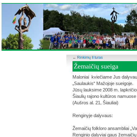
←
Rinkimų II turas
Žemaičių sueiga
Maloniai kviečiame Jus dalyvaut
„Saulaukis“ Mažojoje sueigoje.
Jūsų lauksime 2008 m. lapkričio 
Šiaulių rajono kultūros namuose
(Aušros al. 21, Šiauliai)
Renginyje dalyvaus:
Žemaičių folkloro ansambliai „Va
Renginio dalyviai gaus žemaičių