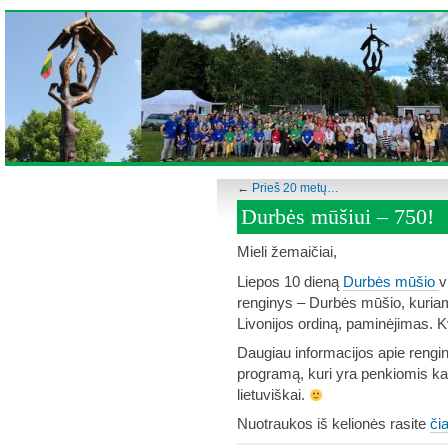
←
Prieš 20 metų…
Durbės mūšiui – 750!
Mieli žemaičiai,
Liepos 10 dieną
Durbės mūšio
v
renginys – Durbės mūšio, kuri
Livonijos ordiną, paminėjimas. K
Daugiau informacijos apie rengin
programą, kuri yra penkiomis ka
lietuviškai.
Nuotraukos iš kelionės rasite
čia