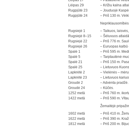
Lėipas 17
– Pasaulėnė lietuv
Lėipas 29
– Krīžiu kalna atla
Rugpjūtė 23
– Jouduojė Kaspė
Rugpjūtė 24
– Priš 130 m. Vėik
Nepriklausomībės 
Rugsiejė 1
– Taikuos, laisvės
Rugsiejė 8–15
– Šėluvuos atlaidā
Rugsiejė 22
– Priš 776 m. Sau
Rugsiejė 26
– Euruopas kalbū 
Spalė 1
– Priš 595 m. Medi
Spalė 5
– Tarptautėnė muo
Spalė 21
– Priš 150 m. Pas
Spalė 25
– Lietuvuos Kuonst
Lapkrėtė 2
– Vielėnės – mėru
Lapkrėtė 23
– Lietuvuos kariu
Groudė 2
– Advėnta pradžė.
Groudė 24
– Kūčės.
1252 metā
– Priš 760 m. ikort
1422 metā
– Priš 590 m. Vīta
Žemaitėjė pripažin
1602 metā
– Priš 410 m. Žema
1622 metā
– Priš 390 m. Kra
1812 metā
– Priš 200 m. Biju