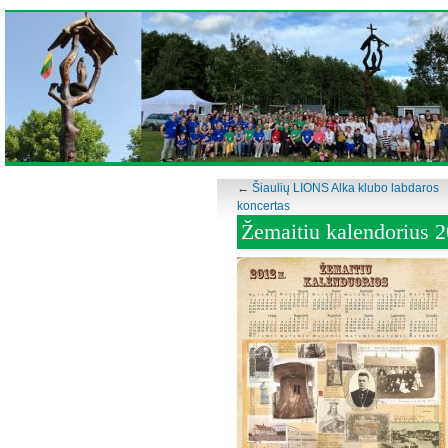
←
Šiaulių LIONS Alka klubo labdaros
koncertas
Žemaitiu kalendorius 