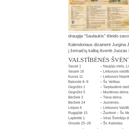
draugija “Saulaukis” išleido sav
Kalendoriaus dizainerė Jurgina 
į žemaičių kalbą išvertė Juozas
VALSTĪBĖNĖS ŠVĖN
Sausė 1
– Naujūju metu, Li
Vasarė 16
– Lietuvuos valstī
Kuova 11
– Lietuvuos Nepri
Balondė 8–9
– Šv. Velīkas.
Gegožės 1
– Tarptautėnė dar
Gegožės 5
– Muotėnas dėina
Bėrželė 3
– Tieva dėina.
Bėrželė 24
– Juonėnės.
Lėipas 6
– Lietuvuos Valst
Rugpjūtė 15
– Žuolėnė – Šv. M
Lapkrėtė 1
– Vėsū Švėntūju d
Groudė 25–26
– Šv. Kaliedas.