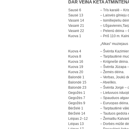
DAR VĖINA KĖTA ATMINTĖN
Sausė 6
– Trīs karalē – Kr
Sausė 13
– Laisvės gīnieju 
Vasarė 14
– Isimīliejieliu dėi
Vasarė 21
– Užgavienės,Tarp
Vasarė 22
– Pelenū dėina – 
Kuova 1
– Priš 110 m. Kaln
„Alkas“ muziejaus 
Kuova 4
– Švėnta Kazimier
Kuova 8
– Tarptautėnė muo
Kuova 16
– Knīgnešė dėina.
Kuova 19
– Švėnta Jūzapa –
Kuova 20
– Žemės dėina.
Balondė 1
– Verbas, Joukū d
Balondė 15
– Atvelīkis.
Balondė 23
– Švėnta Jorgė – o
Gegožės 1
– Lietuvuos istuo
Gegožės 7
– Spauduos atgavė
Gegožės 9
– Euruopas dėina.
Bėrželė 1
– Tarptautėnė vāk
Bėrželė 14
– Tautuos gedola ė
Lėipas 2–12
– Žemaitiu Kalvarė
Lėipas 13
– Dorbės mūšė dė