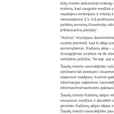
būtų minėto dokumento kriterijų
minima, kad saugotini medžiai yr
naudojimo teritorijose ir miestų 
nenurodytose 3.1–3.6 punktuose,
juridinių asmenų išnuomotą val
priklausančių pastatų“.
“Aušros“ muziejaus duomenimis 
svarbu paminėti, kad ši alėja susi
asmenybėmis. Kaštonų alėja – uni
išsaugojimas svarbus ne tik isto
vertybiniu požiūriu. Tai taip pat
Šiaulių miesto savivaldybės vy
viešinami bei prieinami visuome
etapuose/ stadijose, kuomet gali
Informacijos talpinimas savival
informavimo/nuomonės paklaus
Šiaulių miesto Kaštonų alėjos re
senuosius medžius ir atsodinti r
pirminės Kaštonų alėjos idėjos i
Šiaulių miesto savivaldybės pa