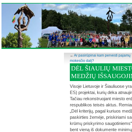
←
Ar pasirūpinai kam pervesti pajamų
mokesčio dalį?
DĖL ŠIAULIŲ MIES
MEDŽIŲ IŠSAUGOJ
Visoje Lietuvoje ir Šiauliuose y
ES) projektai, kurių dėka atnauj
Tačiau rekonstruojant miesto erd
respublikos teisės aktus. Remia
„Dėl kriterijų, pagal kuriuos med
paskirties žemėje, priskiriami sa
krūmų priskyrimo saugotiniems“ m
bent vieną iš dokumente minimų kr