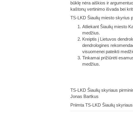
būklę nėra aiškios ir argumentuo
kaštonų vertinimo išvada bei krite
TS-LKD Šiaulių miesto skyrius p
Atliekant Šiaulių miesto K
medžius.
Kreiptis į Lietuvos dendrol
dendrologines rekomendaci
visuomenei pateikti medžių 
Tinkamai prižiūrėti esamus
medžius.
TS-LKD Šiaulių 
Jonas Bartkus
Priimta TS-LKD Šiaulių skyriaus