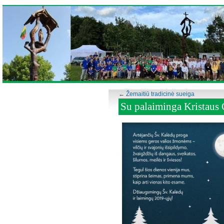
←
Žemaitiū tradicinė sueiga
Su palaiminga Kristaus