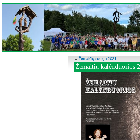
←
Žemaičių sueiga 2021
Žemaitiu kalėnduorios 