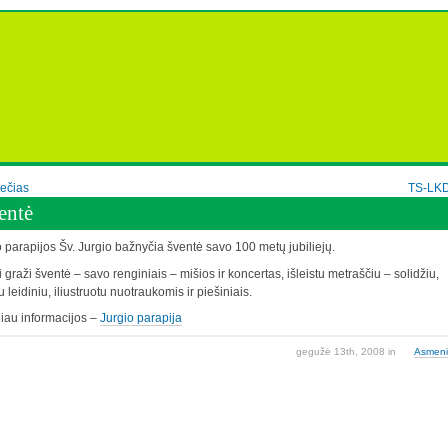
ečias
TS-LK
entė
parapijos Šv. Jurgio bažnyčia šventė savo 100 metų jubiliejų.
 graži šventė – savo renginiais – mišios ir koncertas, išleistu metraščiu – solidžiu,
u leidiniu, iliustruotu nuotraukomis ir piešiniais.
iau informacijos –
Jurgio parapija
gegužė 13th, 2008
in
Asmen