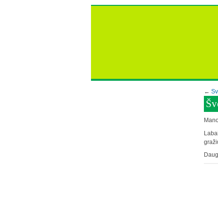
←
Sv
Šv
Mano 
Labai
graži
Daug