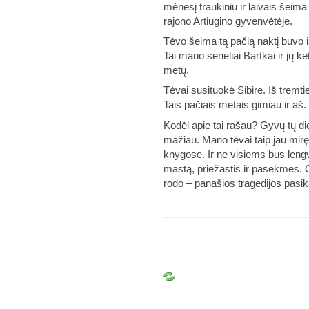
mėnesį traukiniu ir laivais šeim
rajono Artiugino gyvenvėtėje.
Tėvo šeima tą pačią naktį buvo i
Tai mano seneliai Bartkai ir jų k
metų.
Tėvai susituokė Sibire. Iš tremt
Tais pačiais metais gimiau ir aš
Kodėl apie tai rašau? Gyvų tų dien
mažiau. Mano tėvai taip jau mirę. I
knygose. Ir ne visiems bus leng
mastą, priežastis ir pasekmes. O
rodo – panašios tragedijos pasik