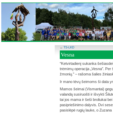
←
TS-LKD
Vesna
“Ketvirtadienį sukanka šešiasdeš
trėmimų operacija „Vesna”. Per š
žmonių.” – rašoma šalies žiniask
Ir mano tėvų šeimoms ši data yr
Mamos šeimai (Vismantai) gegužė
valandą susiruošti ir išvykti Ši
tai jos mama ir šeši broliukai be
pasipriešinimo dalyvis. Dvi sese
pasislėpė rugių lauke, o Zuzan