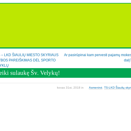
 – LKD ŠIAULIŲ MIESTO SKYRIAUS
Ar pasirūpinai kam pervesti pajamų moke
YBOS PAREIŠKIMAS DĖL SPORTO
dalį
YKLŲ
eiki sulaukę Šv. Velykų!
kovas 31st, 2018
in
Asmeninė
,
TS-LKD Šiaulių skyr