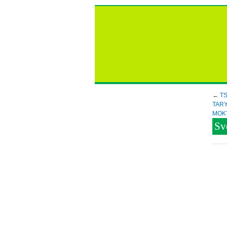
←
TS
TAR
MOK
Sv