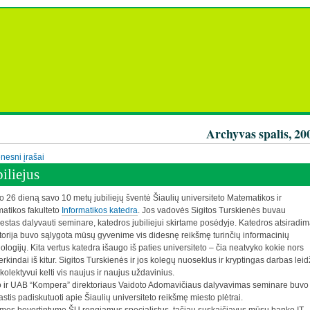
Archyvas spalis, 20
nesni įrašai
iliejus
o 26 dieną savo 10 metų jubiliejų šventė Šiaulių universiteto Matematikos ir
matikos fakulteto
Informatikos katedra
. Jos vadovės Sigitos Turskienės buvau
estas dalyvauti seminare, katedros jubiliejui skirtame posėdyje.
Katedros atsiradim
storija buvo sąlygota mūsų gyvenime vis didesnę reikšmę turinčių informacinių
ologijų. Kita vertus katedra išaugo iš paties universiteto – čia neatvyko kokie nors
rkindai iš kitur. Sigitos Turskienės ir jos kolegų nuoseklus ir kryptingas darbas leid
kolektyvui kelti vis naujus ir naujus uždavinius.
 ir UAB “Kompera” direktoriaus Vaidoto Adomavičiaus dalyvavimas seminare buvo
astis padiskutuoti apie Šiaulių universiteto reikšmę miesto plėtrai.