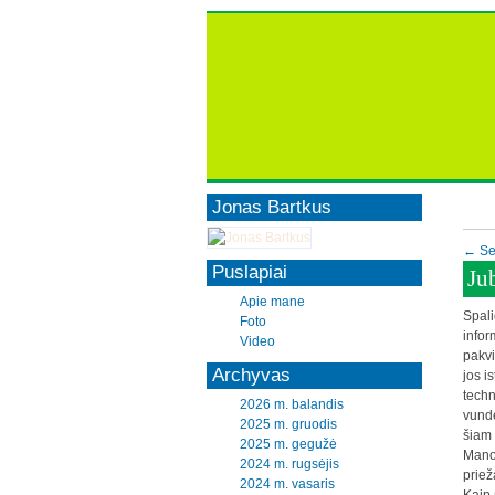
Jonas Bartkus
← Se
Puslapiai
Jub
Apie mane
Spali
Foto
infor
Video
pakvi
Archyvas
jos i
techn
2026 m. balandis
vunde
2025 m. gruodis
šiam 
2025 m. gegužė
Mano
2024 m. rugsėjis
priež
2024 m. vasaris