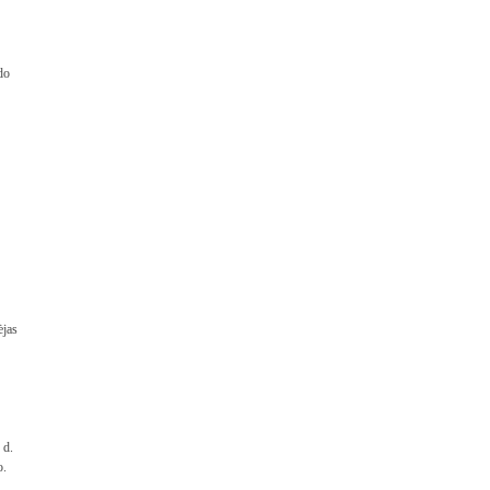
do
ėjas
 d.
o.