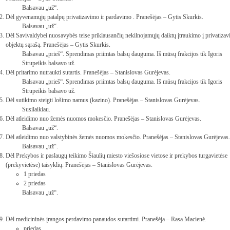
Balsavau „už“.
Dėl gyvenamųjų patalpų privatizavimo ir pardavimo . Pranešėjas – Gytis Skurkis.
Balsavau „už“.
Dėl Savivaldybei nuosavybės teise priklausančių nekilnojamųjų daiktų įtraukimo į privatiza
objektų sąrašą. Pranešėjas – Gytis Skurkis.
Balsavau „prieš“. Sprendimas priimtas balsų dauguma. Iš mūsų frakcijos tik Igoris
Strupeikis balsavo už.
Dėl pritarimo nutraukti sutartis. Pranešėjas – Stanislovas Gurėjevas.
Balsavau „prieš“. Sprendimas priimtas balsų dauguma. Iš mūsų frakcijos tik Igoris
Strupeikis balsavo už.
Dėl sutikimo steigti lošimo namus (kazino). Pranešėjas – Stanislovas Gurėjevas.
Susilaikiau.
Dėl atleidimo nuo žemės nuomos mokesčio. Pranešėjas – Stanislovas Gurėjevas.
Balsavau „už“.
Dėl atleidimo nuo valstybinės žemės nuomos mokesčio. Pranešėjas – Stanislovas Gurėjevas.
Balsavau „už“.
Dėl Prekybos ir paslaugų teikimo Šiaulių miesto viešosiose vietose ir prekybos turgavietėse
(prekyvietėse) taisyklių. Pranešėjas – Stanislovas Gurėjevas.
1 priedas
2 priedas
Balsavau „už“.
Dėl medicininės įrangos perdavimo panaudos sutartimi. Pranešėja – Rasa Macienė.
priedas