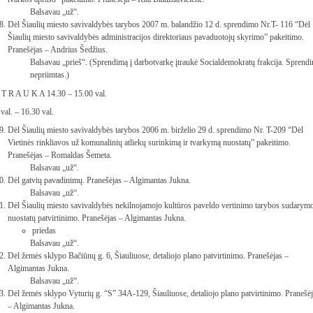
Balsavau „už“.
Dėl Šiaulių miesto savivaldybės tarybos 2007 m. balandžio 12 d. sprendimo Nr.T- 116 “Dėl
Šiaulių miesto savivaldybės administracijos direktoriaus pavaduotojų skyrimo” pakeitimo.
Pranešėjas – Andrius Šedžius.
Balsavau „prieš“. (Sprendimą į darbotvarkę įtraukė Socialdemokratų frakcija. Sprend
nepriimtas.)
 T R A U K A 14.30 – 15.00 val.
val. – 16.30 val.
Dėl Šiaulių miesto savivaldybės tarybos 2006 m. birželio 29 d. sprendimo Nr. T-209 “Dėl
Vietinės rinkliavos už komunalinių atliekų surinkimą ir tvarkymą nuostatų” pakeitimo.
Pranešėjas – Romaldas Šemeta.
Balsavau „už“.
Dėl gatvių pavadinimų. Pranešėjas – Algimantas Jukna.
Balsavau „už“.
Dėl Šiaulių miesto savivaldybės nekilnojamojo kultūros paveldo vertinimo tarybos sudarymo
nuostatų patvirtinimo. Pranešėjas – Algimantas Jukna.
priedas
Balsavau „už“.
Dėl žemės sklypo Bačiūnų g. 6, Šiauliuose, detaliojo plano patvirtinimo. Pranešėjas –
Algimantas Jukna.
Balsavau „už“.
Dėl žemės sklypo Vyturių g. “S” 34A-129, Šiauliuose, detaliojo plano patvirtinimo. Pranešė
– Algimantas Jukna.