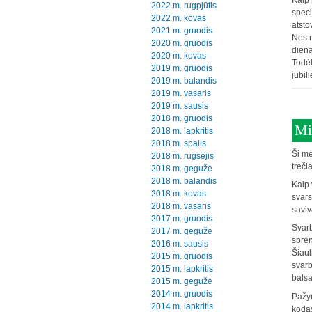
Kaip 
2022 m. rugpjūtis
speci
2022 m. kovas
atsto
2021 m. gruodis
Nes n
2020 m. gruodis
dieną
2020 m. kovas
Todėl
2019 m. gruodis
jubil
2019 m. balandis
2019 m. vasaris
2019 m. sausis
2018 m. gruodis
Mi
2018 m. lapkritis
2018 m. spalis
Ši mė
2018 m. rugsėjis
treči
2018 m. gegužė
2018 m. balandis
Kaip 
2018 m. kovas
svars
2018 m. vasaris
savi
2017 m. gruodis
Svarb
2017 m. gegužė
spren
2016 m. sausis
Šiaul
2015 m. gruodis
svarb
2015 m. lapkritis
balsa
2015 m. gegužė
2014 m. gruodis
Pažym
2014 m. lapkritis
kodas