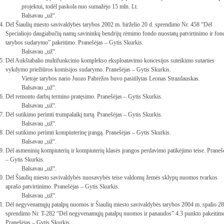
projektui, todėl paskola nuo sumažėjo 15 mln. Lt.
Balsavau „už“.
Dėl Šiaulių miesto savivaldybės tarybos 2002 m. birželio 20 d. sprendimo Nr. 458 “Dėl
Specialiojo daugiabučių namų savininkų bendrijų rėmimo fondo nuostatų patvirtinimo ir fon
tarybos sudarymo” pakeitimo. Pranešėjas – Gytis Skurkis.
Balsavau „už“.
Dėl Aukštabalio multifunkcinio komplekso eksploatavimo koncesijos suteikimo sutarties
vykdymo priežiūros komisijos sudarymo. Pranešėjas – Gytis Skurkis.
Vietoje tarybos nario Juozo Pabrėžos buvo pasiūlytas Leonas Strazdauskas.
Balsavau „už“.
Dėl remonto darbų termino pratęsimo. Pranešėjas – Gytis Skurkis.
Balsavau „už“.
Dėl sutikimo perimti trumpalaikį turtą. Pranešėjas – Gytis Skurkis.
Balsavau „už“.
Dėl sutikimo perimti kompiuterinę įrangą. Pranešėjas – Gytis Skurkis.
Balsavau „už“.
Dėl asmeninių kompiuterių ir kompiuterių klasės įrangos perdavimo patikėjimo teise. Praneš
– Gytis Skurkis.
Balsavau „už“.
Dėl Šiaulių miesto savivaldybės nuosavybės teise valdomų žemės sklypų nuomos tvarkos
aprašo patvirtinimo. Pranešėjas – Gytis Skurkis.
Balsavau „už“.
Dėl negyvenamųjų patalpų nuomos ir Šiaulių miesto savivaldybės tarybos 2004 m. spalio 28
sprendimo Nr. T-282 “Dėl negyvenamųjų patalpų nuomos ir panaudos” 4.3 punkto pakeitim
Pranešėjas – Gytis Skurkis.