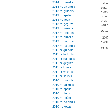
2014 m. birželis
nebūt
2014 m. balandis
sutar
2013 m. gruodis
didži
2013 m. spalis
priva
2013 m. liepa
preki
2013 m. gegužė
kad b
2013 m. vasaris
Patei
2012 m. gruodis
2012 m. birželis
2007
2012 m. gegužė
Šiauli
2012 m. balandis
13.00 
2011 m. gruodis
2011 m. lapkritis
2011 m. rugpjūtis
2011 m. gegužė
2011 m. kovas
2011 m. vasaris
2011 m. sausis
2010 m. gruodis
2010 m. lapkritis
2010 m. spalis
2010 m. liepa
2010 m. birželis
2010 m. balandis
2010 m. kovas