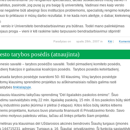
mes bevertintume ŠU rengiamus specialistus, tačiau suskaičiavus mūsų banko IT
alistus, pasirodė, jog pusę jų yra baigę šį universitetą. Vadinasi mes kaip verslo
vai negalime būti abejingi šios institucijos problemoms, specialistų rengimo kokybei
uo to priklauso ir mūsų darbo rezultatai. Ir ne kada nors ateityje, o dabar, kiekvieną
.
 verslo ir Universiteto bendradarbiavimas yra būtinas. Todėl mano palinkėjimas
iejaus proga – vieni ir kiti raskime laiko tarpusavio bendradarbiavimui stiprinti!
Parašytas
on
spalis 28th, 2007
in
Kiti
|
Koment
esto tarybos posėdis (atnaujinta)
nesio savaitė – tarybos posėdžio savaitė. Todėl pirmadienį komiteto posėdis,
adienį frakcijos ir galiausiai koalicijos posėdis. Tarybos posėdis ketvirtadienį.
visada tarybos posėdyje svarstomi 50- 60 klausimų. Visų tarybos posėdyje
tomų klausimų sprendimo projektus su aiškinamaisiais raštais galima rasti
valdybės
tinklalapyje
.
iausiu klausimu laikyčiau sprendimą “Dėl ilgalaikės paskolos ėmimo”. Šiuo
dimu savivaldybės imtų 22 mln. ilgalaikę paskolą. 15 mln. iš tos paskolos būtų skir
ių industrinio parko įkūrimui ir plėtrai (I etapas). Kitos lėšos būtų skirtos kitiems
iems projektams, kuriuos buvo planuota finansuoti iš Privatizavimo fondo. Savo
vimo motyvus pateiksiu vėliau, tačiau aš linkęs pritartis šiam projektui.
ėtinas yra klausimas dėl Uždarosios akcinės bendrovės Šiaulių turgaus (įmonės
 144715231, adresas: Turgaus a. 16, Šiauliai privatizavimo. Ši funkcija saviavldy