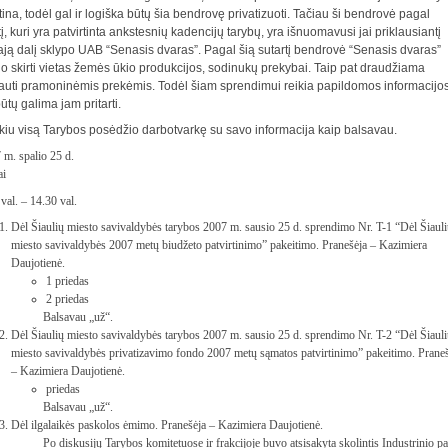
ina, todėl gal ir logiška būtų šia bendrovę privatizuoti. Tačiau ši bendrovė pagal
tį, kuri yra patvirtinta ankstesnių kadencijų tarybų, yra išnuomavusi jai priklausiantį
ają dalį sklypo UAB “Senasis dvaras”. Pagal šią sutartį bendrovė “Senasis dvaras”
lo skirti vietas žemės ūkio produkcijos, sodinukų prekybai. Taip pat draudžiama
auti pramoninėmis prekėmis. Todėl šiam sprendimui reikia papildomos informacijos
ūtų galima jam pritarti.
kiu visą Tarybos posėdžio darbotvarkę su savo informacija kaip balsavau.
 m. spalio 25 d.
ai
val. – 14.30 val.
Dėl Šiaulių miesto savivaldybės tarybos 2007 m. sausio 25 d. sprendimo Nr. T-1 “Dėl Šiaul
miesto savivaldybės 2007 metų biudžeto patvirtinimo” pakeitimo. Pranešėja – Kazimiera
Daujotienė.
1 priedas
2 priedas
Balsavau „už“.
Dėl Šiaulių miesto savivaldybės tarybos 2007 m. sausio 25 d. sprendimo Nr. T-2 “Dėl Šiaul
miesto savivaldybės privatizavimo fondo 2007 metų sąmatos patvirtinimo” pakeitimo. Prane
– Kazimiera Daujotienė.
priedas
Balsavau „už“.
Dėl ilgalaikės paskolos ėmimo. Pranešėja – Kazimiera Daujotienė.
Po diskusijų Tarybos komitetuose ir frakcijoje buvo atsisakyta skolintis Industrinio p