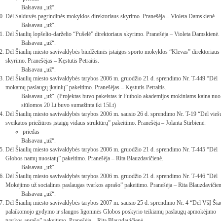
Balsavau „už“.
Dėl Salduvės pagrindinės mokyklos direktoriaus skyrimo. Pranešėja – Violeta Damskienė.
Balsavau „už“.
Dėl Šiaulių lopšelio-darželio “Pušelė” direktoriaus skyrimo. Pranešėja – Violeta Damskienė.
Balsavau „už“.
Dėl Šiaulių miesto savivaldybės biudžetinės įstaigos sporto mokyklos “Klevas” direktoriaus
skyrimo. Pranešėjas – Kęstutis Petraitis.
Balsavau „už“.
Dėl Šiaulių miesto savivaldybės tarybos 2006 m. gruodžio 21 d. sprendimo Nr. T-449 “Dėl
mokamų paslaugų įkainių” pakeitimo. Pranešėjas – Kęstutis Petraitis.
Balsavau „už“. (Projektas buvo pakeistas ir Futbolo akademijos mokiniams kaina nuo
siūlomos 20 Lt buvo sumažinta iki 15Lt)
Dėl Šiaulių miesto savivaldybės tarybos 2006 m. sausio 26 d. sprendimo Nr. T-19 “Dėl vieš
sveikatos priežiūros įstaigų vidaus struktūrų” pakeitimo. Pranešėja – Jolanta Stirbienė.
priedas
Balsavau „už“.
Dėl Šiaulių miesto savivaldybės tarybos 2006 m. gruodžio 21 d. sprendimo Nr. T-445 “Dėl
Globos namų nuostatų” pakeitimo. Pranešėja – Rita Blauzdavičienė.
Balsavau „už“.
Dėl Šiaulių miesto savivaldybės tarybos 2006 m. gruodžio 21 d. sprendimo Nr. T-446 “Dėl
Mokėjimo už socialines paslaugas tvarkos aprašo” pakeitimo. Pranešėja – Rita Blauzdavičien
Balsavau „už“.
Dėl Šiaulių miesto savivaldybės tarybos 2007 m. sausio 25 d. sprendimo Nr. 4 “Dėl VšĮ Šia
palaikomojo gydymo ir slaugos ligoninės Globos poskyrio teikiamų paslaugų apmokėjimo
tvarkos aprašo” pakeitimo. Pranešėja – Rita Blauzdavičienė.