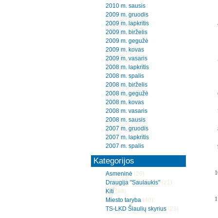
2010 m. sausis
2009 m. gruodis
2009 m. lapkritis
2009 m. birželis
2009 m. gegužė
2009 m. kovas
2009 m. vasaris
2008 m. lapkritis
2008 m. spalis
2008 m. birželis
2008 m. gegužė
2008 m. kovas
2008 m. vasaris
2008 m. sausis
2007 m. gruodis
2007 m. lapkritis
2007 m. spalis
Kategorijos
Asmeninė
(26)
Draugija "Saulaukis"
(21)
Kiti
(88)
Miesto taryba
(40)
TS-LKD Šiaulių skyrius
(29)