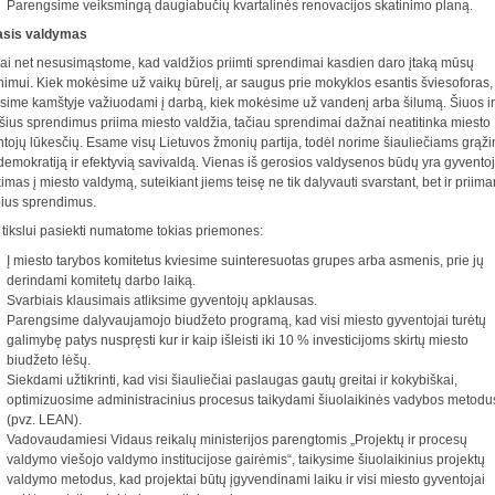
Parengsime veiksmingą daugiabučių kvartalinės renovacijos skatinimo planą.
asis valdymas
i net nesusimąstome, kad valdžios priimti sprendimai kasdien daro įtaką mūsų
imui. Kiek mokėsime už vaikų būrelį, ar saugus prie mokyklos esantis šviesoforas,
sime kamštyje važiuodami į darbą, kiek mokėsime už vandenį arba šilumą. Šiuos ir
ius sprendimus priima miesto valdžia, tačiau sprendimai dažnai neatitinka miesto
tojų lūkesčių. Esame visų Lietuvos žmonių partija, todėl norime šiauliečiams grąžin
 demokratiją ir efektyvią savivaldą. Vienas iš gerosios valdysenos būdų yra gyvento
kimas į miesto valdymą, suteikiant jiems teisę ne tik dalyvauti svarstant, bet ir priima
ius sprendimus.
tikslui pasiekti numatome tokias priemones:
Į miesto tarybos komitetus kviesime suinteresuotas grupes arba asmenis, prie jų
derindami komitetų darbo laiką.
Svarbiais klausimais atliksime gyventojų apklausas.
Parengsime dalyvaujamojo biudžeto programą, kad visi miesto gyventojai turėtų
galimybę patys nuspręsti kur ir kaip išleisti iki 10 % investicijoms skirtų miesto
biudžeto lėšų.
Siekdami užtikrinti, kad visi šiauliečiai paslaugas gautų greitai ir kokybiškai,
optimizuosime administracinius procesus taikydami šiuolaikinės vadybos metodu
(pvz. LEAN).
Vadovaudamiesi Vidaus reikalų ministerijos parengtomis „Projektų ir procesų
valdymo viešojo valdymo institucijose gairėmis“, taikysime šiuolaikinius projektų
valdymo metodus, kad projektai būtų įgyvendinami laiku ir visi miesto gyventojai