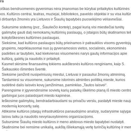
ūra
biškas bendruomenės gyvenimas nėra įmanomas be kūrybai pritaikytos kultūrinės
kos. Kultūros centrai, teatras, muziejai, bibliotekos, paveldo objektai ir su visa kultū
mi dirbantys žmonės yra Lietuvos ir Šiaulių tapatybės puoselėjimo vėliavnešiai.
Sukursime sistemą (pvz.,
Šiauliečio kortelę
), pagal kurią visi miestiečiai turėtų
galimybę gauti dalį nemokamų kultūrinių paslaugų, o įstaigos būtų skatinamos teik
kokybiškesnes kultūrines paslaugas.
Sieksime, kad kultūros paslaugos būtų prieinamos ir patrauklios visoms gyventoj
grupėms, nepriklausomai nuo jų gyvenamosios vietos, socialinės, ekonominės
padėties ar tautybės, kad kiekvienas visuomenės narys gautų informacijos apie
kultūrą, galėtų ja naudotis ir pritaikyti.
Kasmet skirsime finansavimą tokiems aukštesnės kultūros renginiams, kaip S.
Šalkauskio išminties šventė.
Sieksime įamžinti nusipelniusių miestui, Lietuvai ir pasauliui žmonių atminimą.
Tardamiesi su visuomene, sukursime istorinės atminties politiką mieste, kurios
sudėtinė dalis laisvės kovų įamžinimas, paminklas „Tautos laisvei“.
Parengsime ir įgyvendinsime sovietų karių palaikų iškėlimo planą iš miesto centro
garbingai juos palaidojant miesto kapinėse.
Ieškosime galimybių, bendradarbiaudami su privačiu verslu, pastatyti mieste nauj
modernią koncertų salę.
Atliksime kultūros įstaigų infrastruktūros panaudojimo analizę, sudarysime sąlyga
laisvu laiku ja naudotis nevyriausybinėms organizacijoms.
Subursime Šiaulių miesto kultūros ir meno atstovus miesto tapatybei nustatyti.
Skatinsime bei remsime unikalią, aukštą išliekamąją vertę turinčią kultūrinę ir me