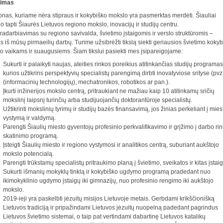
timas
nas, kuriame nėra stipraus ir kokybiško mokslo yra pasmerktas merdėti. Šiauliai
lo tapti Šiaurės Lietuvos regiono mokslo, inovacijų ir studijų centru.
adarbiavimas su regiono savivalda, švietimo įstaigomis ir verslo struktūromis –
s iš mūsų pirmaeilių darbų. Turime užsibrėžti tikslą siekti geriausios švietimo koky
o vaikams ir suaugusiems. Šiam tikslui pasiekti mes įsipareigojame:
Sukurti ir palaikyti naujas, ateities rinkos poreikius atitinkančias studijų programas
kurios užtikrins perspektyvių specialistų parengimą dirbti inovatyviose srityse (pvz.
(informacinių technologijų), mechatronikos, robotikos ar pan.).
Įkurti inžinerijos mokslo centrą, pritraukiant ne mažiau kaip 10 atitinkamų sričių
mokslinį laipsnį turinčių arba studijuojančių doktorantūroje specialistų.
Užtikrinti mokslinių tyrimų ir studijų bazės finansavimą, jos žinias perkeliant į mies
vystymą ir valdymą.
Parengti Šiaulių miesto gyventojų profesinio perkvalifikavimo ir grįžimo į darbo ri
skatinimo programą.
Įsteigti Šiaulių miesto ir regiono vystymosi ir analitikos centrą, suburiant aukštojo
mokslo potencialą.
Parengti trūkstamų specialistų pritraukimo planą į švietimo, sveikatos ir kitas įstai
Sukurti išmanių mokyklų tinklą ir kokybiško ugdymo programą pradedant nuo
ikimokyklinio ugdymo įstaigų iki gimnazijų, nuo profesinio rengimo iki aukštojo
mokslo.
2019-ieji yra paskelbti jėzuitų misijos Lietuvoje metais. Gerbdami krikščionišką
Lietuvos tradiciją ir pripažindami Lietuvos jėzuitų nuopelną padedant pagrindus
Lietuvos švietimo sistemai, o taip pat vertindami dabartinę Lietuvos katalikų