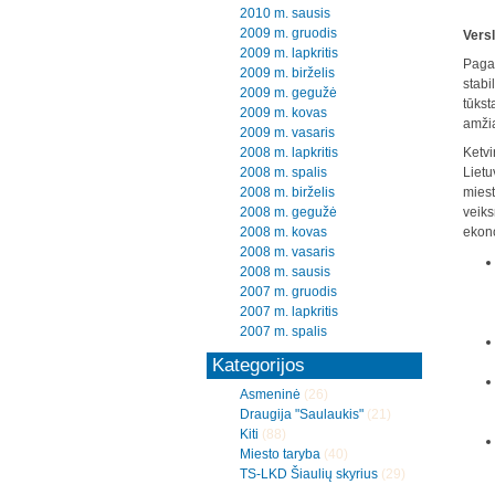
2010 m. sausis
2009 m. gruodis
Versl
2009 m. lapkritis
Pagal
2009 m. birželis
stabi
2009 m. gegužė
tūkst
2009 m. kovas
amžia
2009 m. vasaris
2008 m. lapkritis
Ketvi
2008 m. spalis
Lietu
2008 m. birželis
miest
2008 m. gegužė
veiks
2008 m. kovas
ekono
2008 m. vasaris
2008 m. sausis
2007 m. gruodis
2007 m. lapkritis
2007 m. spalis
Kategorijos
Asmeninė
(26)
Draugija "Saulaukis"
(21)
Kiti
(88)
Miesto taryba
(40)
TS-LKD Šiaulių skyrius
(29)