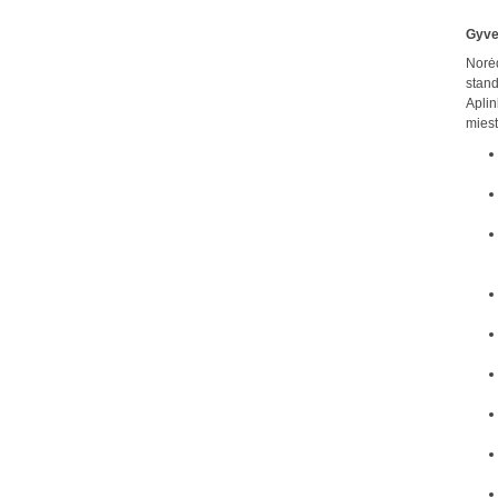
Gyve
Norėd
stand
Aplin
miest