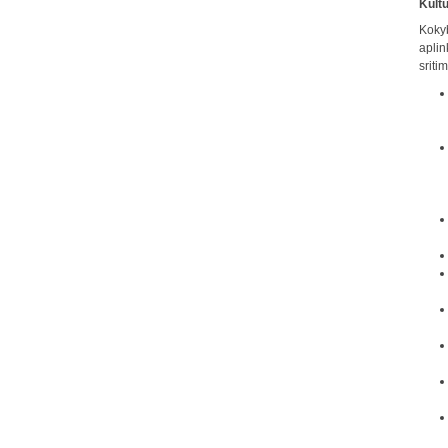
Kult
Koky
aplin
sriti