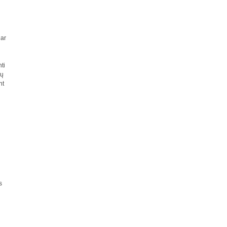
 ar
ti
jų
nt
s