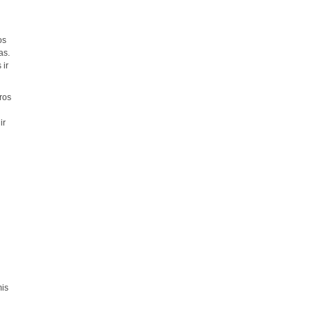
os
as.
 ir
ros
ir
mis