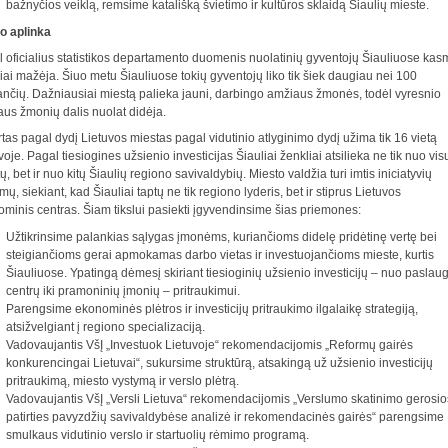
bažnyčios veiklą, remsime katališką švietimo ir kultūros sklaidą Šiaulių mieste.
o aplinka
 oficialius statistikos departamento duomenis nuolatinių gyventojų Šiauliuose kas
liai mažėja. Šiuo metu Šiauliuose tokių gyventojų liko tik šiek daugiau nei 100
ančių. Dažniausiai miestą palieka jauni, darbingo amžiaus žmonės, todėl vyresnio
us žmonių dalis nuolat didėja.
rtas pagal dydį Lietuvos miestas pagal vidutinio atlyginimo dydį užima tik 16 vietą
voje. Pagal tiesiogines užsienio investicijas Šiauliai ženkliai atsilieka ne tik nuo vis
ų, bet ir nuo kitų Šiaulių regiono savivaldybių. Miesto valdžia turi imtis iniciatyvių
mų, siekiant, kad Šiauliai taptų ne tik regiono lyderis, bet ir stiprus Lietuvos
minis centras. Šiam tikslui pasiekti įgyvendinsime šias priemones:
Užtikrinsime palankias sąlygas įmonėms, kuriančioms didelę pridėtinę vertę bei
steigiančioms gerai apmokamas darbo vietas ir investuojančioms mieste, kurtis
Šiauliuose. Ypatingą dėmesį skiriant tiesioginių užsienio investicijų – nuo paslau
centrų iki pramoninių įmonių – pritraukimui.
Parengsime ekonominės plėtros ir investicijų pritraukimo ilgalaikę strategiją,
atsižvelgiant į regiono specializaciją.
Vadovaujantis VšĮ „Investuok Lietuvoje“ rekomendacijomis „Reformų gairės
konkurencingai Lietuvai“, sukursime struktūrą, atsakingą už užsienio investicijų
pritraukimą, miesto vystymą ir verslo plėtrą.
Vadovaujantis VšĮ „Versli Lietuva“ rekomendacijomis „Verslumo skatinimo gerosio
patirties pavyzdžių savivaldybėse analizė ir rekomendacinės gairės“ parengsime
smulkaus vidutinio verslo ir startuolių rėmimo programą.