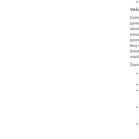
Vieš
Dažna
gyven
stovė
panaš
gyven
tikrą
įtrau
svarb
Šiam 