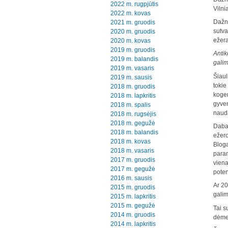
2022 m. rugpjūtis
Vilni
2022 m. kovas
Dažna
2021 m. gruodis
sutva
2020 m. gruodis
ežera
2020 m. kovas
2019 m. gruodis
Antik
2019 m. balandis
gali
2019 m. vasaris
Šiaul
2019 m. sausis
tokie
2018 m. gruodis
kogen
2018 m. lapkritis
gyven
2018 m. spalis
naudą
2018 m. rugsėjis
2018 m. gegužė
Dabar
2018 m. balandis
ežero
2018 m. kovas
Bloga
2018 m. vasaris
param
2017 m. gruodis
viena
2017 m. gegužė
poten
2016 m. sausis
Ar 20
2015 m. gruodis
galim
2015 m. lapkritis
2015 m. gegužė
Tai s
2014 m. gruodis
dėmes
2014 m. lapkritis