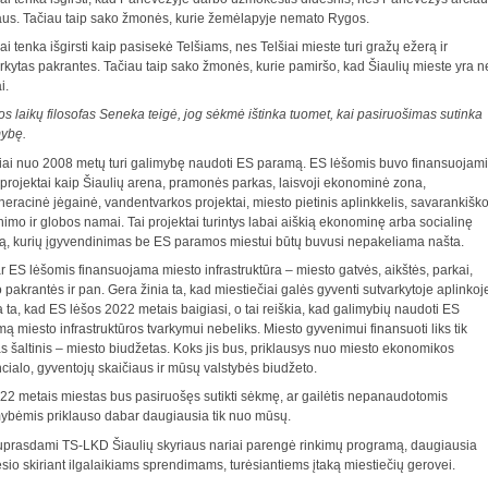
aus. Tačiau taip sako žmonės, kurie žemėlapyje nemato Rygos.
i tenka išgirsti kaip pasisekė Telšiams, nes Telšiai mieste turi gražų ežerą ir
rkytas pakrantes. Tačiau taip sako žmonės, kurie pamiršo, kad Šiaulių mieste yra n
i.
os laikų filosofas Seneka teigė, jog sėkmė ištinka tuomet, kai pasiruošimas sutinka
mybę.
iai nuo 2008 metų turi galimybę naudoti ES paramą. ES lėšomis buvo finansuojami
 projektai kaip Šiaulių arena, pramonės parkas, laisvoji ekonominė zona,
eracinė jėgainė, vandentvarkos projektai, miesto pietinis aplinkkelis, savarankišk
imo ir globos namai. Tai projektai turintys labai aiškią ekonominę arba socialinę
, kurių įgyvendinimas be ES paramos miestui būtų buvusi nepakeliama našta.
 ES lėšomis finansuojama miesto infrastruktūra – miesto gatvės, aikštės, parkai,
 pakrantės ir pan. Gera žinia ta, kad miestiečiai galės gyventi sutvarkytoje aplinkoj
 ta, kad ES lėšos 2022 metais baigiasi, o tai reiškia, kad galimybių naudoti ES
ą miesto infrastruktūros tvarkymui nebeliks. Miesto gyvenimui finansuoti liks tik
s šaltinis – miesto biudžetas. Koks jis bus, priklausys nuo miesto ekonomikos
cialo, gyventojų skaičiaus ir mūsų valstybės biudžeto.
22 metais miestas bus pasiruošęs sutikti sėkmę, ar gailėtis nepanaudotomis
ybėmis priklauso dabar daugiausia tik nuo mūsų.
uprasdami TS-LKD Šiaulių skyriaus nariai parengė rinkimų programą, daugiausia
io skiriant ilgalaikiams sprendimams, turėsiantiems įtaką miestiečių gerovei.