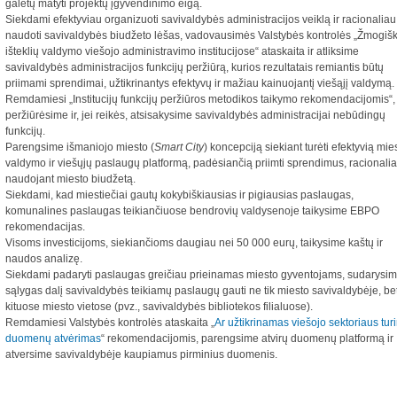
galėtų matyti projektų įgyvendinimo eigą.
Siekdami efektyviau organizuoti savivaldybės administracijos veiklą ir racionaliau
naudoti savivaldybės biudžeto lėšas, vadovausimės Valstybės kontrolės „Žmogiš
išteklių valdymo viešojo administravimo institucijose“ ataskaita ir atliksime
savivaldybės administracijos funkcijų peržiūrą, kurios rezultatais remiantis būtų
priimami sprendimai, užtikrinantys efektyvų ir mažiau kainuojantį viešąjį valdymą.
Remdamiesi „Institucijų funkcijų peržiūros metodikos taikymo rekomendacijomis“,
peržiūrėsime ir, jei reikės, atsisakysime savivaldybės administracijai nebūdingų
funkcijų.
Parengsime išmaniojo miesto (
Smart City
) koncepciją siekiant turėti efektyvią mie
valdymo ir viešųjų paslaugų platformą, padėsiančią priimti sprendimus, racionalia
naudojant miesto biudžetą.
Siekdami, kad miestiečiai gautų kokybiškiausias ir pigiausias paslaugas,
komunalines paslaugas teikiančiuose bendrovių valdysenoje taikysime EBPO
rekomendacijas.
Visoms investicijoms, siekiančioms daugiau nei 50 000 eurų, taikysime kaštų ir
naudos analizę.
Siekdami padaryti paslaugas greičiau prieinamas miesto gyventojams, sudarysi
sąlygas dalį savivaldybės teikiamų paslaugų gauti ne tik miesto savivaldybėje, bet
kituose miesto vietose (pvz., savivaldybės bibliotekos filialuose).
Remdamiesi Valstybės kontrolės ataskaita „
Ar užtikrinamas viešojo sektoriaus tur
duomenų atvėrimas
“ rekomendacijomis, parengsime atvirų duomenų platformą ir
atversime savivaldybėje kaupiamus pirminius duomenis.