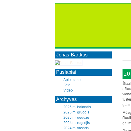
Jonas Bartkus
Puslapiai
20
Apie mane
Šiaul
Foto
džiau
Video
viene
Archyvas
tuštė
galim
2026 m. balandis
2025 m. gruodis
Mūsų 
2025 m. gegužė
šiaul
2024 m. rugsėjis
galim
2024 m. vasaris
Dažna