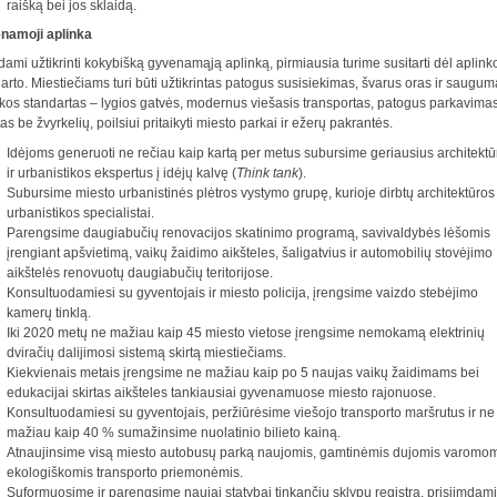
raišką bei jos sklaidą.
namoji aplinka
ami užtikrinti kokybišką gyvenamąją aplinką, pirmiausia turime susitarti dėl aplink
arto. Miestiečiams turi būti užtikrintas patogus susisiekimas, švarus oras ir saugum
kos standartas – lygios gatvės, modernus viešasis transportas, patogus parkavimas
as be žvyrkelių, poilsiui pritaikyti miesto parkai ir ežerų pakrantės.
Idėjoms generuoti ne rečiau kaip kartą per metus subursime geriausius architektū
ir urbanistikos ekspertus į idėjų kalvę (
Think tank
).
Subursime miesto urbanistinės plėtros vystymo grupę, kurioje dirbtų architektūros 
urbanistikos specialistai.
Parengsime daugiabučių renovacijos skatinimo programą, savivaldybės lėšomis
įrengiant apšvietimą, vaikų žaidimo aikšteles, šaligatvius ir automobilių stovėjimo
aikštelės renovuotų daugiabučių teritorijose.
Konsultuodamiesi su gyventojais ir miesto policija, įrengsime vaizdo stebėjimo
kamerų tinklą.
Iki 2020 metų ne mažiau kaip 45 miesto vietose įrengsime nemokamą elektrinių
dviračių dalijimosi sistemą skirtą miestiečiams.
Kiekvienais metais įrengsime ne mažiau kaip po 5 naujas vaikų žaidimams bei
edukacijai skirtas aikšteles tankiausiai gyvenamuose miesto rajonuose.
Konsultuodamiesi su gyventojais, peržiūrėsime viešojo transporto maršrutus ir ne
mažiau kaip 40 % sumažinsime nuolatinio bilieto kainą.
Atnaujinsime visą miesto autobusų parką naujomis, gamtinėmis dujomis varomo
ekologiškomis transporto priemonėmis.
Suformuosime ir parengsime naujai statybai tinkančių sklypų registrą, prisiimdami