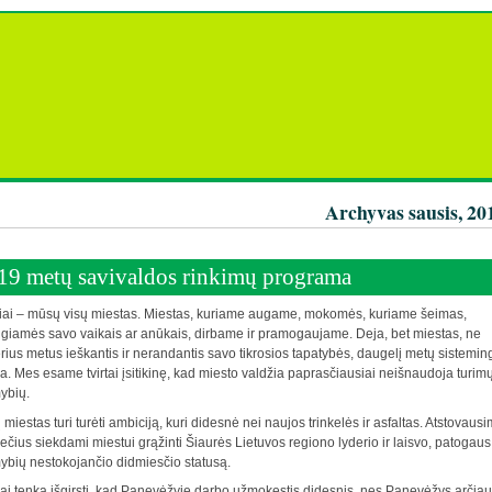
Archyvas sausis, 20
19 metų savivaldos rinkimų programa
iai – mūsų visų miestas. Miestas, kuriame augame, mokomės, kuriame šeimas,
giamės savo vaikais ar anūkais, dirbame ir pramogaujame. Deja, bet miestas, ne
rius metus ieškantis ir nerandantis savo tikrosios tapatybės, daugelį metų sistemin
ja. Mes esame tvirtai įsitikinę, kad miesto valdžia paprasčiausiai neišnaudoja turim
ybių.
miestas turi turėti ambiciją, kuri didesnė nei naujos trinkelės ir asfaltas. Atstovaus
iečius siekdami miestui grąžinti Šiaurės Lietuvos regiono lyderio ir laisvo, patogaus 
ybių nestokojančio didmiesčio statusą.
i tenka išgirsti, kad Panevėžyje darbo užmokestis didesnis, nes Panevėžys arčiau