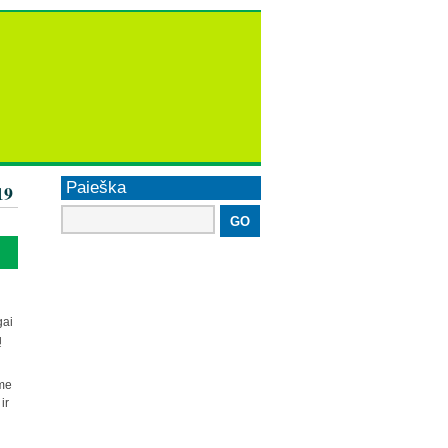
Paieška
19
gai
ų
ime
ir