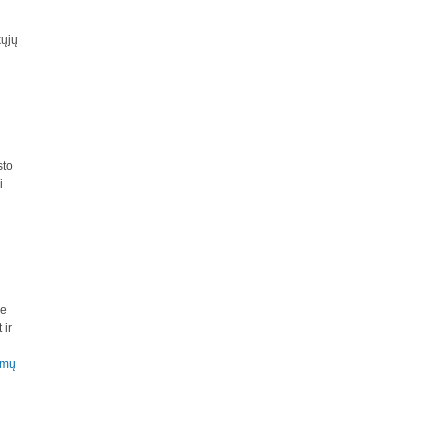
kųjų
sto
i
me
 ir
imų