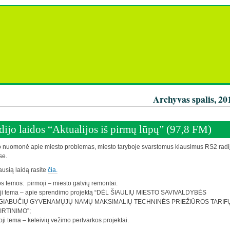
Archyvas spalis, 20
dijo laidos “Aktualijos iš pirmų lūpų” (97,8 FM)
 nuomonė apie miesto problemas, miesto taryboje svarstomus klausimus RS2 radi
se.
usią laidą rasite
čia.
s temos: pirmoji – miesto gatvių remontai.
oji tema – apie sprendimo projektą “DĖL ŠIAULIŲ MIESTO SAVIVALDYBĖS
GIABUČIŲ GYVENAMŲJŲ NAMŲ MAKSIMALIŲ TECHNINĖS PRIEŽIŪROS TARIF
IRTINIMO”;
oji tema – keleivių vežimo pertvarkos projektai.