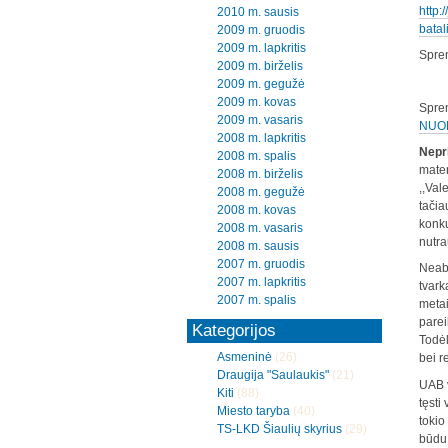
http:
2010 m. sausis
batal
2009 m. gruodis
2009 m. lapkritis
Spren
2009 m. birželis
2009 m. gegužė
2009 m. kovas
Spre
2009 m. vasaris
NUO
2008 m. lapkritis
Nepr
2008 m. spalis
mater
2008 m. birželis
,,Val
2008 m. gegužė
tačia
2008 m. kovas
konku
2008 m. vasaris
nutra
2008 m. sausis
2007 m. gruodis
Neabe
2007 m. lapkritis
tvark
2007 m. spalis
metai
parei
Kategorijos
Todėl
Asmeninė
(26)
bei re
Draugija "Saulaukis"
(21)
UAB v
Kiti
(88)
tęsti
Miesto taryba
(40)
tokio
TS-LKD Šiaulių skyrius
(29)
būdu