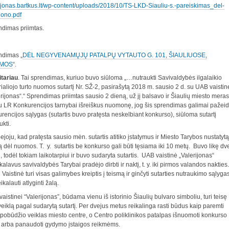
//jonas.bartkus.lt/wp-content/uploads/2018/10/TS-LKD-Siauliu-s.-pareiskimas_del-
iono.pdf
dimas priimtas.
ndimas „
DĖL NEGYVENAMŲJŲ PATALPŲ VYTAUTO G. 101, ŠIAULIUOSE,
MOS
“.
itariau
. Tai sprendimas, kuriuo buvo siūloma „…nutraukti Savivaldybės ilgalaikio
ialiojo turto nuomos sutartį Nr. SŽ-2, pasirašytą 2018 m. sausio 2 d. su UAB vaistin
erijonas“.“ Sprendimas priimtas sausio 2 dieną, už jį balsavo ir Šiaulių miesto meras
u LR Konkurencijos tarnybai išreiškus nuomonę, jog šis sprendimas galimai pažeid
rencijos sąlygas (sutartis buvo pratęsta neskelbiant konkurso), siūloma sutartį
ukti.
joju, kad pratęsta sausio mėn. sutartis atitiko įstatymus ir Miesto Tarybos nustatytą
ą dėl nuomos. T. y. sutartis be konkurso gali būti tęsiama iki 10 metų. Buvo likę dve
, todėl tokiam laikotarpiui ir buvo sudaryta sutartis. UAB vaistinė „Valerijonas“
kalavus savivaldybės Tarybai pradėjo dirbti ir naktį, t. y. iki pirmos valandos nakties.
 Vaistinė turi visas galimybes kreiptis į teismą ir ginčyti sutarties nutraukimo sąlyga
ikalauti atlyginti žalą.
aistinei “Valerijonas”, būdama vienu iš istorinio Šiaulių bulvaro simboliu, turi teisę
 veiklą pagal sudarytą sutartį. Per dvejus metus reikalinga rasti būdus kaip paremti
 pobūdžio veiklas miesto centre, o Centro poliklinikos patalpas išnuomoti konkurso
 arba panaudoti gydymo įstaigos reikmėms.