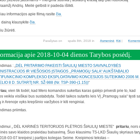
kdo įsižiebti jausmams – mergina sutinka į atšiaurų kraštą taip pat nublokštą
aamžį Andrių. Meilė gelbsti ir padeda išlikti.
au informacijos apie filmą rasite
čia.
 dainą klausykite
čia.
iu žiūrėti.
Parašytas
on
spalis 8th, 2018
in
Asmeninė
,
Kiti
|
Koment
formacija apie 2018-10-04 dienos Tarybos posėdį.
dimas : „
DĖL PRITARIMO PAKEISTI ŠIAULIŲ MIESTO SAVIVALDYBĖS
NISTRACIJOS IR VIEŠOSIOS ĮSTAIGOS ,,PRAMOGŲ SALA“ AUKŠTABALIO
IFUNKCINIO KOMPLEKSO EKSPLOATAVIMO KONCESIJOS SUTEIKIMO 2006 M.
ELIO 8 D. SUTARTĮ NR. SŽ-988 (Nr. TSP-390-(1.15))
“
riau
, vien tik todėl, kad Mero komandos sukeltas karas galėjo privesti prie to, kad
s veikla visiškai bus sustabdyta. Todėl taikos sutartis leis VĮ „Pramogų sala“ tęsti s
ą ir Arenoje vyks krepšinio varžybos ir kiti renginiai.
dimas priimtas.
ndimui „ DĖL KARINĖS TERITORIJOS PLĖTROS ŠIAULIŲ MIESTE“
pritariu
, nors 
inės savo klaidos praleidau balsavimą. Šiuo klausimu TS-LKD Šiaulių skyriaus tar
018-03-07 kreipėsi į partijos kolegas Seime. Kreipimosi tekstas –