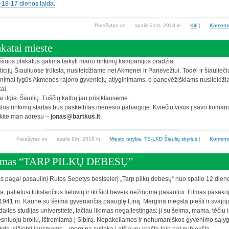
18-17 dienos laida.
Parašytas
on
spalis 21st, 2018
in
Kiti
|
Koment
akatai mieste
 šiuos plakatus galima laikyti mano rinkimų kampanijos pradžia.
ticijų Šiauliuose trūksta, nusileidžiame net Akmenei ir Panevėžiui. Todėl ir šiaulieči
inimai lygūs Akmenės rajono gyventojų atlyginimams, o panevėžiškiams nusileidž
ai.
i ilgisi Šiaulių. Tuščių kalbų jau prisiklausėme.
alus rinkimų startas bus paskelbtas mėnesio pabaigoje. Kviečiu visus į savo koman
kite man adresu –
jonas@bartkus.lt
.
______________________________________
Parašytas
on
spalis 9th, 2018
in
Miesto taryba
,
TS-LKD Šiaulių skyrius
|
Koment
lmas “TARP PILKŲ DEBESŲ”
s pagal pasaulinį Rutos Sepetys bestselerį „Tarp pilkų debesų“ nuo spalio 12 dien
ija, palietusi tūkstančius lietuvių ir iki šiol beveik nežinoma pasauliui. Filmas pasako
1941 m. Kaune su šeima gyvenančią paauglę Liną. Mergina mėgsta piešti ir svajoj
dailės studijas universitete, tačiau likimas negailestingas: ji su šeima, mama, tėčiu i
sniuoju broliu, ištremiama į Sibirą. Nepakeliamos ir nehumaniškos gyvenimo sąly