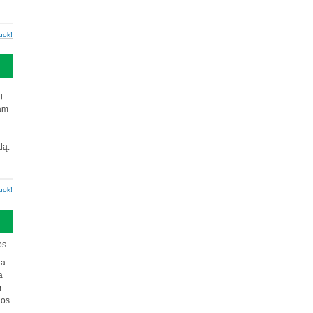
uok!
ų
iam
dą.
uok!
os.
ja
a
r
gos