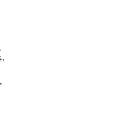
e
,
žia
ji
s