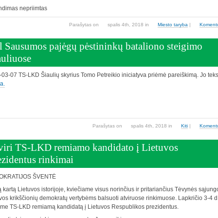
ndimas nepriimtas
Parašytas
on
spalis 4th, 2018
in
Miesto taryba
|
Koment
l Sausumos pajėgų pėstininkų bataliono steigimo
auliuose
03-07 TS-LKD Šiaulių skyrius Tomo Petreikio iniciatyva priėmė pareiškimą. Jo tek
ia.
Parašytas
on
spalis 4th, 2018
in
Kiti
|
Koment
viri TS-LKD remiamo kandidato į Lietuvos
ezidentus rinkimai
OKRATIJOS ŠVENTĖ
 kartą Lietuvos istorijoje, kviečiame visus norinčius ir pritariančius Tėvynės sąjung
vos krikščionių demokratų vertybėms balsuoti atviruose rinkimuose. Lapkričio 3-4 d
ime TS-LKD remiamą kandidatą į Lietuvos Respublikos prezidentus.