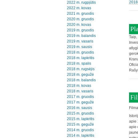
2018-
2022 m. rugpjūtis
2022 m. kovas
2021 m. gruodis
2020 m. gruodis
2020 m. kovas
Pl
2019 m. gruodis
2019 m. balandis
Taip,
2019 m. vasaris
Inves
2019 m. sausis
atlyg
2018 m. gruodis
gerok
2018 m. lapkritis
Krana
2018 m. spalis
Ofici
2018 m. rugsėjis
Rašy
2018 m. gegužė
2018 m. balandis
2018 m. kovas
2018 m. vasaris
Fi
2017 m. gruodis
2017 m. gegužė
2016 m. sausis
Filma
2015 m. gruodis
Istor
2015 m. lapkritis
apie 
2015 m. gegužė
apie 
2014 m. gruodis
jaune
2014 m. lapkritis