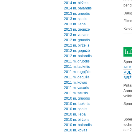
netru
2014 m. birželis
bendr
2014 m. balandis
Daugi
2013 m. gruodis
2013 m. spalis
Filmo
2013 m. liepa
Kvieč
2013 m. gegužė
2013 m. vasaris
2012 m. gruodis
2012 m. birželis
In
2012 m. gegužė
2012 m. balandis
2011 m. gruodis
Spren
2011 m. lapkritis
ADMI
2011 m. rugpjūtis
MULT
2011 m. gegužė
BIRŽ
2011 m. kovas
Prita
2011 m. vasaris
Areno
2011 m. sausis
veikl
2010 m. gruodis
2010 m. lapkritis
Spren
2010 m. spalis
2010 m. liepa
Spre
2010 m. birželis
techn
2010 m. balandis
dar 2
2010 m. kovas