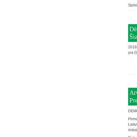
Spre
Dė
Ši
2018-
yra
č
At
Pr
DEM
Pirmą
Lietu
rinks