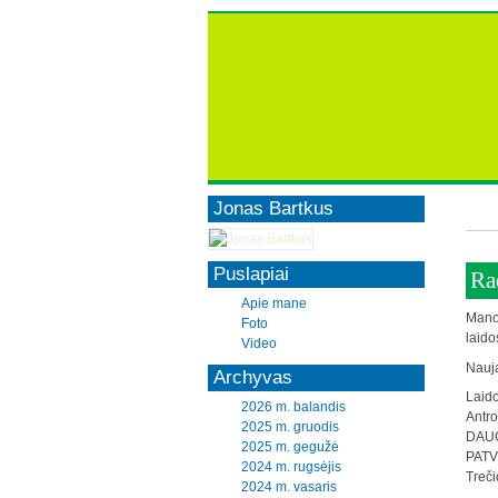
Jonas Bartkus
Puslapiai
Ra
Apie mane
Mano
Foto
laido
Video
Nauja
Archyvas
Laido
2026 m. balandis
Antr
2025 m. gruodis
DAU
2025 m. gegužė
PATV
2024 m. rugsėjis
Treči
2024 m. vasaris