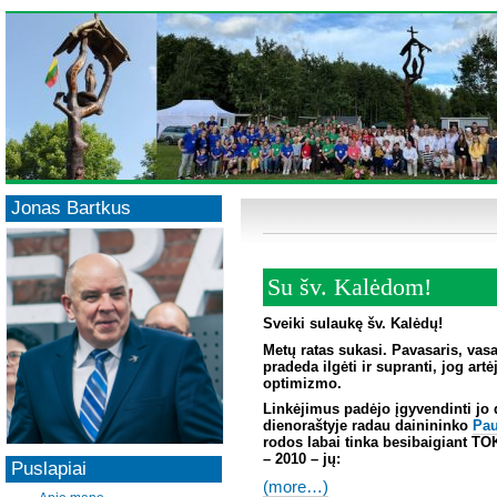
Jonas Bartkus
Su šv. Kalėdom!
Sveiki sulaukę šv. Kalėdų!
Metų ratas sukasi. Pavasaris, vas
pradeda ilgėti ir supranti, jog ar
optimizmo.
Linkėjimus padėjo įgyvendinti jo 
dienoraštyje radau dainininko
Pa
rodos labai tinka besibaigiant T
– 2010 – jų:
Puslapiai
(more…)