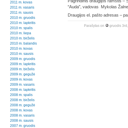
Pagrindinis draugijos ramstis – Š
2011 m. kovas
“Auda”, vadovas Mykolas Žalner
2011 m. vasaris
2011 m. sausis
Draugijos el. pašto adresas – pa
2010 m. gruodis
2010 m. lapkritis
Parašytas
on
gruodis 3rd
2010 m. spalis
2010 m. liepa
2010 m. birželis
2010 m. balandis
2010 m. kovas
2010 m. sausis
2009 m. gruodis
2009 m. lapkritis
2009 m. birželis
2009 m. gegužė
2009 m. kovas
2009 m. vasaris
2008 m. lapkritis
2008 m. spalis
2008 m. birželis
2008 m. gegužė
2008 m. kovas
2008 m. vasaris
2008 m. sausis
2007 m. gruodis