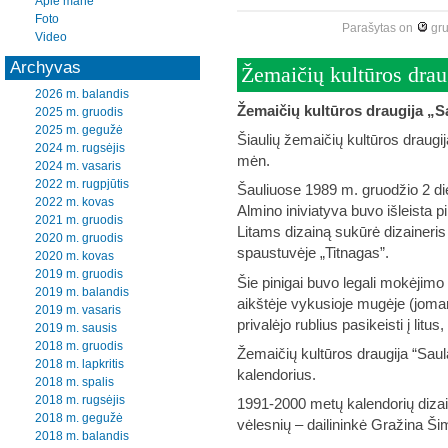
Apie mane
Foto
Parašytas
on
gr
Video
Archyvas
Žemaičių kultūros drau
2026 m. balandis
Žemaičių kultūros draugija „S
2025 m. gruodis
2025 m. gegužė
Šiaulių žemaičių kultūros draugi
2024 m. rugsėjis
mėn.
2024 m. vasaris
2022 m. rugpjūtis
Šauliuose 1989 m. gruodžio 2 di
2022 m. kovas
Almino iniviatyva buvo išleista pi
2021 m. gruodis
Litams dizainą sukūrė dizaineris
2020 m. gruodis
spaustuvėje „Titnagas”.
2020 m. kovas
2019 m. gruodis
Šie pinigai buvo legali mokėjimo
2019 m. balandis
aikštėje vykusioje mugėje (joma
2019 m. vasaris
privalėjo rublius pasikeisti į litus
2019 m. sausis
2018 m. gruodis
Žemaičių kultūros draugija “Saul
2018 m. lapkritis
kalendorius.
2018 m. spalis
2018 m. rugsėjis
1991-2000 metų kalendorių dizai
2018 m. gegužė
vėlesnių – dailininkė Gražina Ši
2018 m. balandis