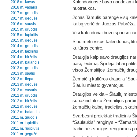
Kalendoriuose buvo naudojami fot
2018 m. kovas
2018 m. vasaris
nuotraukos.
2017 m. gruodis
Jonas Tamulis parengė visų kale
2017 m. gegužė
kalbą vertė dr. Juozas Pabrėža.
2016 m. sausis
2015 m. gruodis
Visi kalendoriai buvo spausdina
2015 m. lapkritis
2015 m. gegužė
Šiuo metu visus kalendorius, lit
2014 m. gruodis
kultūros centre.
2014 m. lapkritis
Draugija kaip savo draugijos nar
2014 m. birželis
2014 m. balandis
pasų leidimą. Šį idėja labai patik
2013 m. gruodis
visos Žemaitijos žemaičių draug
2013 m. spalis
Žemaičių kultūros draugija “Saul
2013 m. liepa
2013 m. gegužė
Šiaulių miesto gyventojus.
2013 m. vasaris
Draugijos veikla – Šiaulių miest
2012 m. gruodis
supažindinti su Žemaitijos garbing
2012 m. birželis
2012 m. gegužė
žemaičių kalbą, tradicijas, skati
2012 m. balandis
Svarbesni projektai: tradicinis Š
2011 m. gruodis
“Saulaukis” renginys – “Žemaitiš
2011 m. lapkritis
2011 m. rugpjūtis
tradicinės sueigos rengiamos pas
2011 m. gegužė