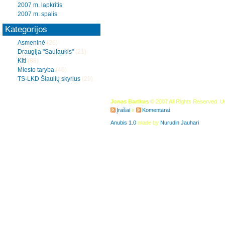
2007 m. lapkritis
2007 m. spalis
Kategorijos
Asmeninė
(26)
Draugija "Saulaukis"
(21)
Kiti
(88)
Miesto taryba
(40)
TS-LKD Šiaulių skyrius
(29)
Jonas Bartkus
© 2007 All Rights Reserved. 
Įrašai
ir
Komentarai
.
Anubis 1.0
made by
Nurudin Jauhari